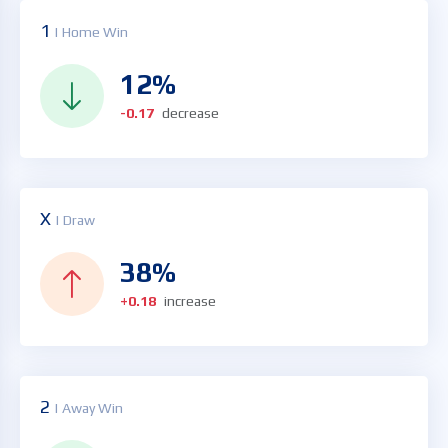
1
| Home Win
12%
-0.17
decrease
X
| Draw
38%
+0.18
increase
2
| Away Win