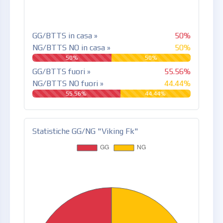
GG/BTTS in casa »
50%
NG/BTTS NO in casa »
50%
50%
50%
GG/BTTS fuori »
55.56%
NG/BTTS NO fuori »
44.44%
55.56%
44.44%
Statistiche GG/NG "Viking Fk"