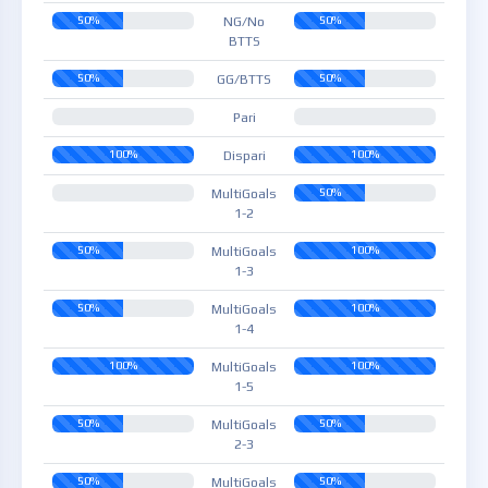
50%
50%
NG/No
BTTS
50%
50%
GG/BTTS
0%
0%
Pari
100%
100%
Dispari
0%
50%
MultiGoals
1-2
50%
100%
MultiGoals
1-3
50%
100%
MultiGoals
1-4
100%
100%
MultiGoals
1-5
50%
50%
MultiGoals
2-3
50%
50%
MultiGoals