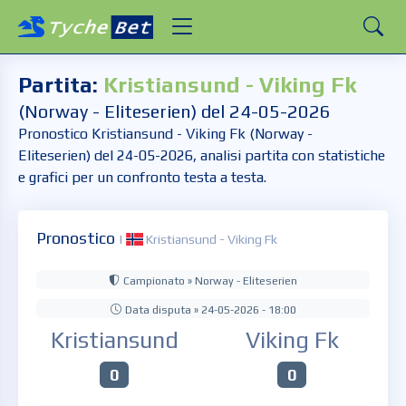
Partita:
Kristiansund - Viking Fk
(Norway - Eliteserien) del 24-05-2026
Pronostico Kristiansund - Viking Fk (Norway -
Eliteserien) del 24-05-2026, analisi partita con statistiche
e grafici per un confronto testa a testa.
Pronostico
|
Kristiansund - Viking Fk
Campionato » Norway - Eliteserien
Data disputa » 24-05-2026 - 18:00
Kristiansund
Viking Fk
0
0