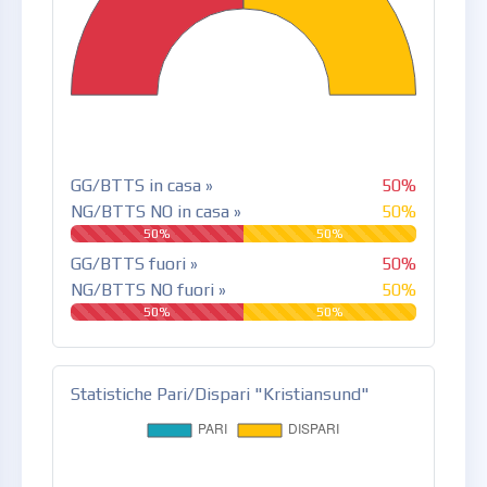
GG/BTTS in casa »
50%
NG/BTTS NO in casa »
50%
50%
50%
GG/BTTS fuori »
50%
NG/BTTS NO fuori »
50%
50%
50%
Statistiche Pari/Dispari "Kristiansund"