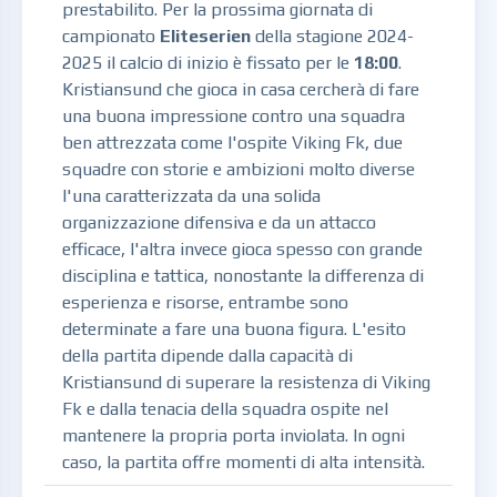
prestabilito. Per la prossima giornata di
campionato
Eliteserien
della stagione 2024-
2025 il calcio di inizio è fissato per le
18:00
.
Kristiansund che gioca in casa cercherà di fare
una buona impressione contro una squadra
ben attrezzata come l'ospite Viking Fk, due
squadre con storie e ambizioni molto diverse
l'una caratterizzata da una solida
organizzazione difensiva e da un attacco
efficace, l'altra invece gioca spesso con grande
disciplina e tattica, nonostante la differenza di
esperienza e risorse, entrambe sono
determinate a fare una buona figura. L'esito
della partita dipende dalla capacità di
Kristiansund di superare la resistenza di Viking
Fk e dalla tenacia della squadra ospite nel
mantenere la propria porta inviolata. In ogni
caso, la partita offre momenti di alta intensità.