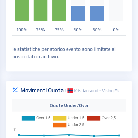
100%
75%
75%
50%
50%
0%
le statistiche per storico evento sono limitate ai
nostri dati in archivio.
Movimenti Quota
|
Kristiansund - Viking Fk
Quote Under/Over