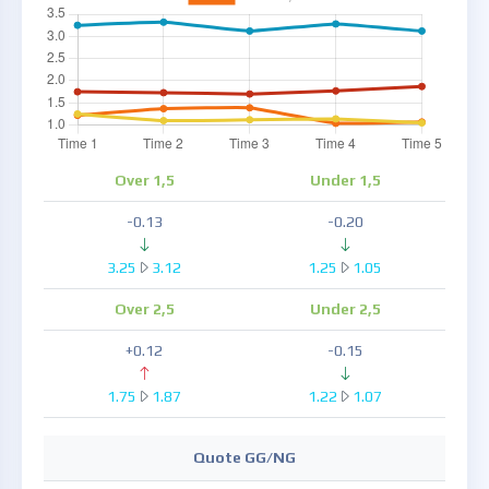
Over 1,5
Under 1,5
-0.13
-0.20
3.25
3.12
1.25
1.05
Over 2,5
Under 2,5
+0.12
-0.15
1.75
1.87
1.22
1.07
Quote GG/NG