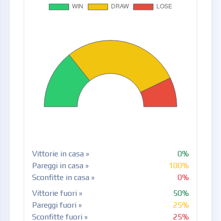
Vittorie in casa »
0%
Pareggi in casa »
100%
Sconfitte in casa »
0%
Vittorie fuori »
50%
Pareggi fuori »
25%
Sconfitte fuori »
25%