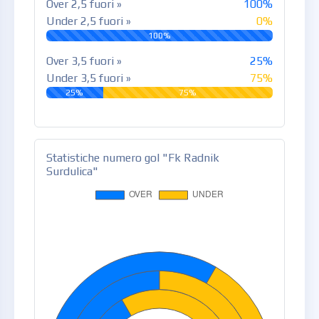
Over 2,5 fuori »
100%
Under 2,5 fuori »
0%
100%
0%
Over 3,5 fuori »
25%
Under 3,5 fuori »
75%
25%
75%
Statistiche numero gol "Fk Radnik
Surdulica"