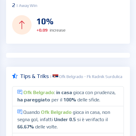
2
| Away Win
10%
+0.09
increase
Tips & Triks
|
Ofk Belgrado - Fk Radnik Surdulica
Ofk Belgrado
:
in casa
gioca con prudenza,
ha pareggiato
per il
100%
delle sfide.
Quando
Ofk Belgrado
gioca in casa, non
segna gol, infatti
Under 0.5
si è verifacto il
66.67%
delle volte.