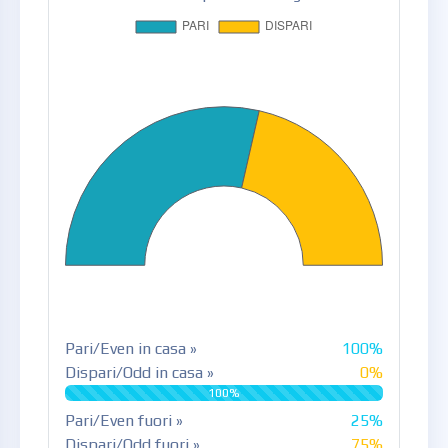
Pari/Even in casa »
100%
Dispari/Odd in casa »
0%
100%
0%
Pari/Even fuori »
25%
Dispari/Odd fuori »
75%