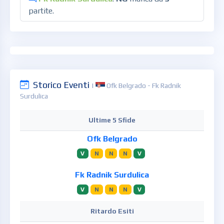
partite.
Storico Eventi
|
Ofk Belgrado - Fk Radnik
Surdulica
Ultime 5 Sfide
Ofk Belgrado
V
N
N
N
V
Fk Radnik Surdulica
V
N
N
N
V
Ritardo Esiti