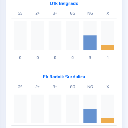
Ofk Belgrado
GS
2+
3+
GG
NG
X
0
0
0
0
3
1
Fk Radnik Surdulica
GS
2+
3+
GG
NG
X