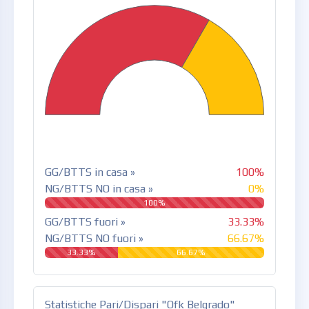
GG/BTTS in casa »
100%
NG/BTTS NO in casa »
0%
100%
0%
GG/BTTS fuori »
33.33%
NG/BTTS NO fuori »
66.67%
33.33%
66.67%
Statistiche Pari/Dispari "Ofk Belgrado"