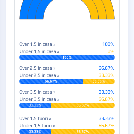
Over 1,5 in casa »
100%
Under 1,5 in casa »
0%
100%
0%
Over 2,5 in casa »
66.67%
Under 2,5 in casa »
33.33%
66.67%
33.33%
Over 3,5 in casa »
33.33%
Under 3,5 in casa »
66.67%
33.33%
66.67%
Over 1,5 fuori »
33.33%
Under 1,5 fuori »
66.67%
33.33%
66.67%