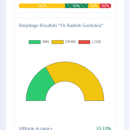
0%
100%
0%
50%
25%
25%
Riepilogo Risultati "Fk Radnik Surdulica"
Vittorie in casa »
33.33%