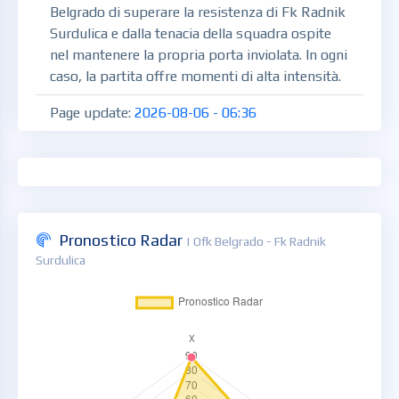
Belgrado di superare la resistenza di Fk Radnik
Surdulica e dalla tenacia della squadra ospite
nel mantenere la propria porta inviolata. In ogni
caso, la partita offre momenti di alta intensità.
Page update:
2026-08-06 - 06:36
Pronostico Radar
| Ofk Belgrado - Fk Radnik
Surdulica