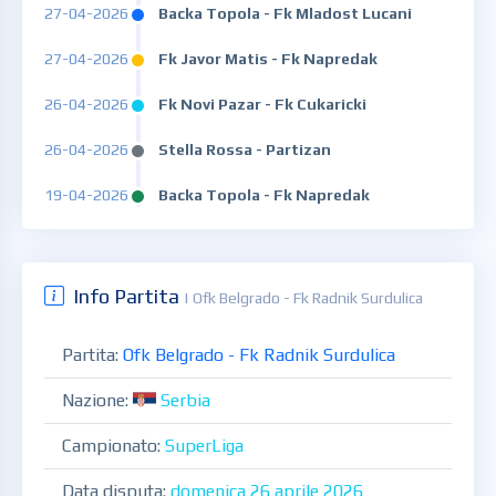
27-04-2026
Backa Topola - Fk Mladost Lucani
27-04-2026
Fk Javor Matis - Fk Napredak
26-04-2026
Fk Novi Pazar - Fk Cukaricki
26-04-2026
Stella Rossa - Partizan
19-04-2026
Backa Topola - Fk Napredak
Info Partita
| Ofk Belgrado - Fk Radnik Surdulica
Partita:
Ofk Belgrado - Fk Radnik Surdulica
Nazione:
Serbia
Campionato:
SuperLiga
Data disputa:
domenica 26 aprile 2026