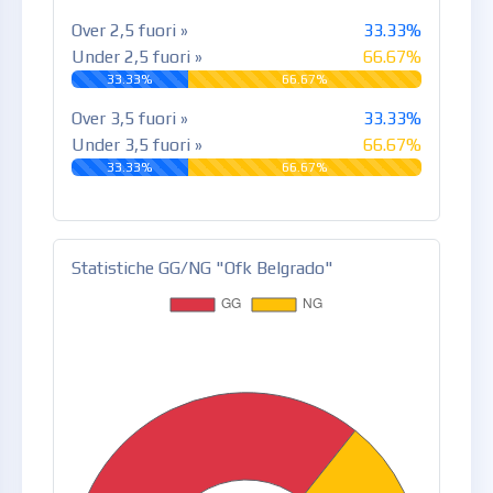
Over 2,5 fuori »
33.33%
Under 2,5 fuori »
66.67%
33.33%
66.67%
Over 3,5 fuori »
33.33%
Under 3,5 fuori »
66.67%
33.33%
66.67%
Statistiche GG/NG "Ofk Belgrado"