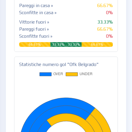
Pareggi in casa »
66.67%
Sconfitte in casa »
0%
Vittorie fuori »
33.33%
Pareggi fuori »
66.67%
Sconfitte fuori »
0%
0%
66.67%
33.33%
33.33%
66.67%
0%
Statistiche numero gol "Ofk Belgrado"