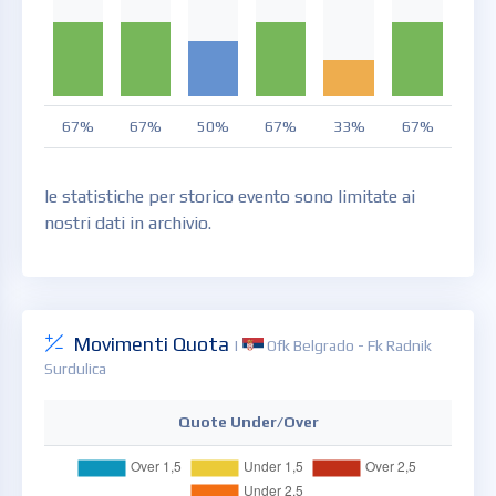
67%
67%
50%
67%
33%
67%
le statistiche per storico evento sono limitate ai
nostri dati in archivio.
Movimenti Quota
|
Ofk Belgrado - Fk Radnik
Surdulica
Quote Under/Over