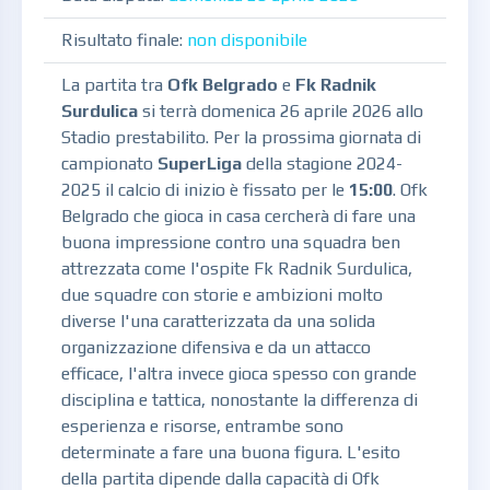
Risultato finale:
non disponibile
La partita tra
Ofk Belgrado
e
Fk Radnik
Surdulica
si terrà domenica 26 aprile 2026 allo
Stadio prestabilito. Per la prossima giornata di
campionato
SuperLiga
della stagione 2024-
2025 il calcio di inizio è fissato per le
15:00
. Ofk
Belgrado che gioca in casa cercherà di fare una
buona impressione contro una squadra ben
attrezzata come l'ospite Fk Radnik Surdulica,
due squadre con storie e ambizioni molto
diverse l'una caratterizzata da una solida
organizzazione difensiva e da un attacco
efficace, l'altra invece gioca spesso con grande
disciplina e tattica, nonostante la differenza di
esperienza e risorse, entrambe sono
determinate a fare una buona figura. L'esito
della partita dipende dalla capacità di Ofk