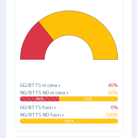
GG/BTTS in casa »
40%
NG/BTTS NO in casa »
60%
40%
60%
GG/BTTS fuori »
0%
NG/BTTS NO fuori »
100%
0%
100%