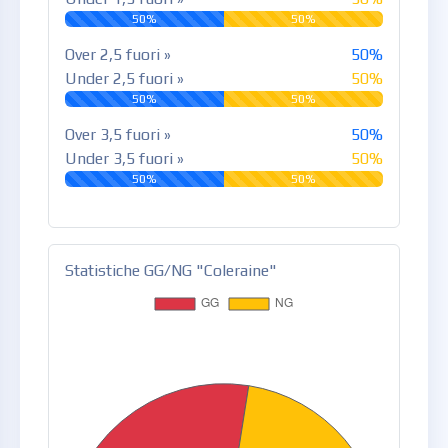
50%
50%
Over 2,5 fuori »
50%
Under 2,5 fuori »
50%
50%
50%
Over 3,5 fuori »
50%
Under 3,5 fuori »
50%
50%
50%
Statistiche GG/NG "Coleraine"