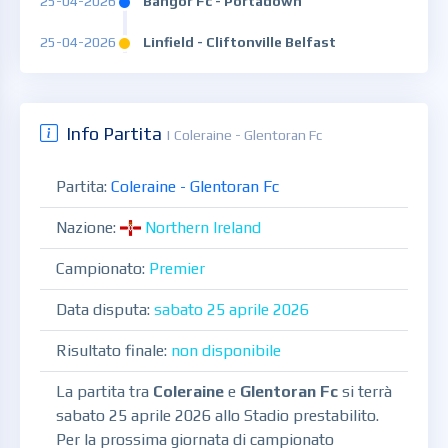
25-04-2026
Bangor Fc - Portadown
25-04-2026
Linfield - Cliftonville Belfast
Info Partita
| Coleraine - Glentoran Fc
Partita:
Coleraine - Glentoran Fc
Nazione:
Northern Ireland
Campionato:
Premier
Data disputa:
sabato 25 aprile 2026
Risultato finale:
non disponibile
La partita tra
Coleraine
e
Glentoran Fc
si terrà
sabato 25 aprile 2026 allo Stadio prestabilito.
Per la prossima giornata di campionato