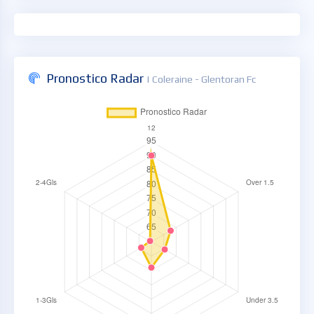
Pronostico Radar
| Coleraine - Glentoran Fc