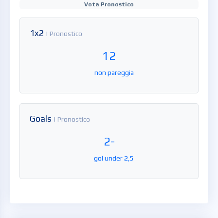
Vota Pronostico
1x2
| Pronostico
12
non pareggia
Goals
| Pronostico
2-
gol under 2,5