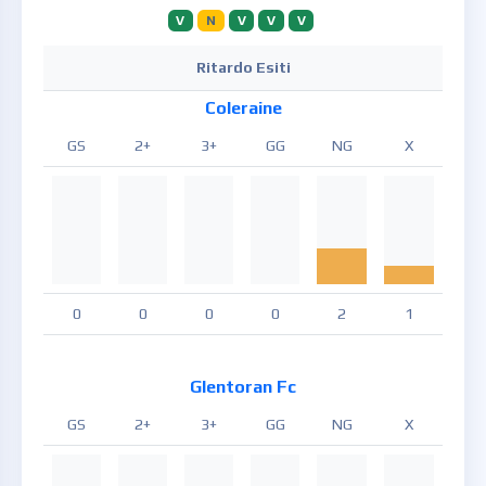
V
N
V
V
V
Ritardo Esiti
Coleraine
GS
2+
3+
GG
NG
X
0
0
0
0
2
1
Glentoran Fc
GS
2+
3+
GG
NG
X