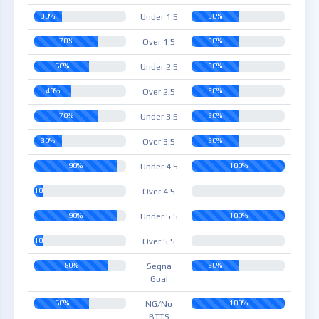
30%
50%
Under 1.5
70%
50%
Over 1.5
60%
50%
Under 2.5
40%
50%
Over 2.5
70%
50%
Under 3.5
30%
50%
Over 3.5
90%
100%
Under 4.5
10%
0%
Over 4.5
90%
100%
Under 5.5
10%
0%
Over 5.5
80%
50%
Segna
Goal
60%
100%
NG/No
BTTS