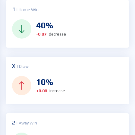
1
| Home Win
40%
-0.07
decrease
X
| Draw
10%
+0.08
increase
2
| Away Win