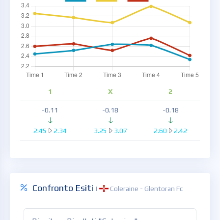
1
X
2
-0.11
-0.18
-0.18
2.45
2.34
3.25
3.07
2.60
2.42
Confronto Esiti
|
Coleraine - Glentoran Fc