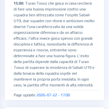
15:00
. Turan Tovuz che gioca in casa cercherà
di fare una buona impressione contro una
squadra ben attrezzata come l'ospite Sabah
U19, due squadre con storie e ambizioni molto
diverse l'una caratterizzata da una solida
organizzazione difensiva e da un attacco
efficace, l'altra invece gioca spesso con grande
disciplina e tattica, nonostante la differenza di
esperienza e risorse, entrambe sono
determinate a fare una buona figura. L'esito
della partita dipende dalla capacità di Turan
Tovuz di superare la resistenza di Sabah U19 e
dalla tenacia della squadra ospite nel
mantenere la propria porta inviolata. In ogni
caso, la partita offre momenti di alta intensità.
Page update:
2026-07-22 - 17:00