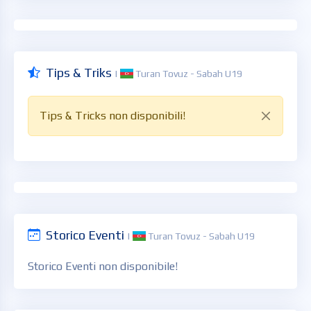
Tips & Triks
|
Turan Tovuz - Sabah U19
Tips & Tricks non disponibili!
Storico Eventi
|
Turan Tovuz - Sabah U19
Storico Eventi non disponibile!