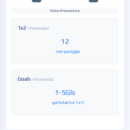
Vota Pronostico
1x2
| Pronostico
12
non pareggia
Goals
| Pronostico
1-5Gls
gol totali tra 1 e 5