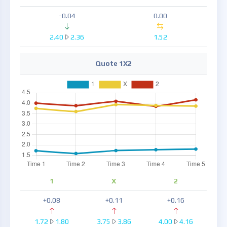
-0.04
0.00
2.40
2.36
1.52
Quote 1X2
1
X
2
+0.08
+0.11
+0.16
1.72
1.80
3.75
3.86
4.00
4.16