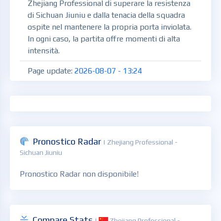
Zhejiang Professional di superare la resistenza
di Sichuan Jiuniu e dalla tenacia della squadra
ospite nel mantenere la propria porta inviolata.
In ogni caso, la partita offre momenti di alta
intensità.
Page update:
2026-08-07 - 13:24
Pronostico Radar
| Zhejiang Professional -
Sichuan Jiuniu
Pronostico Radar non disponibile!
Compare Stats
|
Zhejiang Professional -