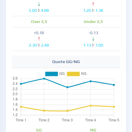
5.00
4.88
1.20
1.38
Over 2,5
Under 2,5
+0.18
-0.13
2.30
2.48
1.13
1.00
Quote GG/NG
GG
NG