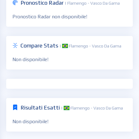
Pronostico Radar
| Flamengo - Vasco Da Gama
Pronostico Radar non disponibile!
Compare Stats
|
Flamengo - Vasco Da Gama
Non disponibile!
Risultati Esatti
|
Flamengo - Vasco Da Gama
Non disponibile!