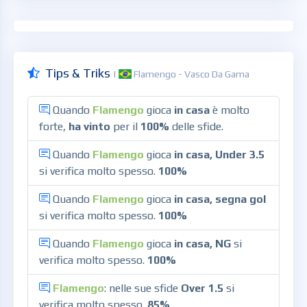
Tips & Triks
|
Flamengo - Vasco Da Gama
Quando
Flamengo
gioca
in casa
è molto
forte,
ha vinto
per il
100%
delle sfide.
Quando
Flamengo
gioca
in casa, Under 3.5
si verifica molto spesso.
100%
Quando
Flamengo
gioca
in casa, segna gol
si verifica molto spesso.
100%
Quando
Flamengo
gioca
in casa, NG
si
verifica molto spesso.
100%
Flamengo
: nelle sue sfide
Over 1.5
si
verifica molto spesso.
85%