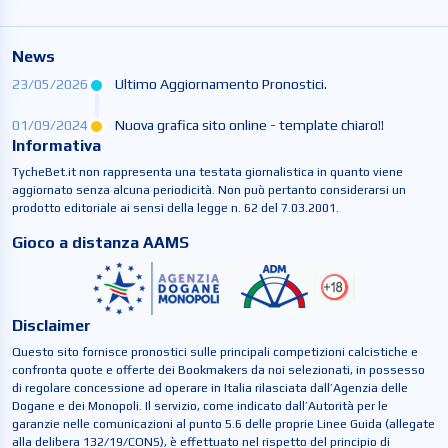
News
23/05/2026
Ultimo Aggiornamento Pronostici.
01/09/2024
Nuova grafica sito online - template chiaro!!
Informativa
TycheBet.it non rappresenta una testata giornalistica in quanto viene
aggiornato senza alcuna periodicità. Non può pertanto considerarsi un
prodotto editoriale ai sensi della legge n. 62 del 7.03.2001.
Gioco a distanza AAMS
Disclaimer
Questo sito fornisce pronostici sulle principali competizioni calcistiche e
confronta quote e offerte dei Bookmakers da noi selezionati, in possesso
di regolare concessione ad operare in Italia rilasciata dall’Agenzia delle
Dogane e dei Monopoli. Il servizio, come indicato dall’Autorità per le
garanzie nelle comunicazioni al punto 5.6 delle proprie Linee Guida (allegate
alla delibera 132/19/CONS), è effettuato nel rispetto del principio di