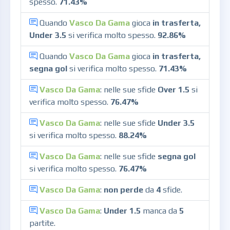
spesso.
71.43%
Quando
Vasco Da Gama
gioca
in trasferta,
Under 3.5
si verifica molto spesso.
92.86%
Quando
Vasco Da Gama
gioca
in trasferta,
segna gol
si verifica molto spesso.
71.43%
Vasco Da Gama
: nelle sue sfide
Over 1.5
si
verifica molto spesso.
76.47%
Vasco Da Gama
: nelle sue sfide
Under 3.5
si verifica molto spesso.
88.24%
Vasco Da Gama
: nelle sue sfide
segna gol
si verifica molto spesso.
76.47%
Vasco Da Gama
:
non perde
da
4
sfide.
Vasco Da Gama
:
Under 1.5
manca da
5
partite.