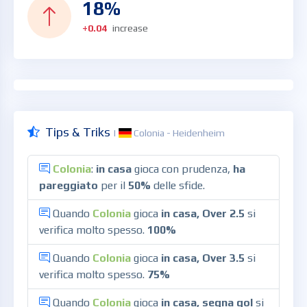
18%
+0.04
increase
Tips & Triks
|
Colonia - Heidenheim
Colonia
:
in casa
gioca con prudenza,
ha
pareggiato
per il
50%
delle sfide.
Quando
Colonia
gioca
in casa, Over 2.5
si
verifica molto spesso.
100%
Quando
Colonia
gioca
in casa, Over 3.5
si
verifica molto spesso.
75%
Quando
Colonia
gioca
in casa, segna gol
si