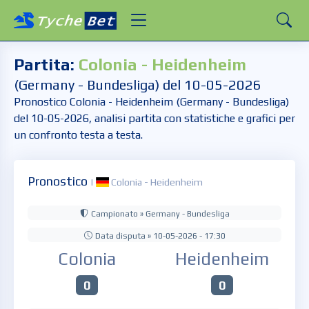
Partita:
Colonia - Heidenheim
(Germany - Bundesliga) del 10-05-2026
Pronostico Colonia - Heidenheim (Germany - Bundesliga)
del 10-05-2026, analisi partita con statistiche e grafici per
un confronto testa a testa.
Pronostico
|
Colonia - Heidenheim
Campionato » Germany - Bundesliga
Data disputa » 10-05-2026 - 17:30
Colonia
Heidenheim
0
0