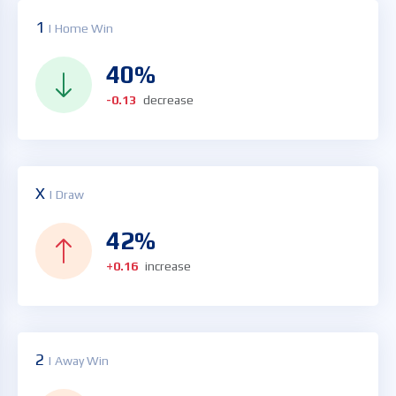
1
| Home Win
40%
-0.13
decrease
X
| Draw
42%
+0.16
increase
2
| Away Win