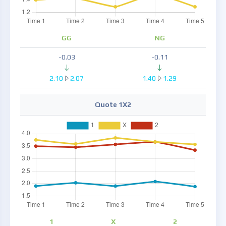
GG
NG
-0.03
-0.11
2.10
2.07
1.40
1.29
Quote 1X2
1
X
2