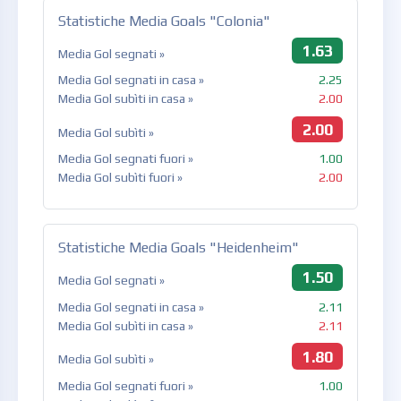
Statistiche Media Goals "Colonia"
1.63
Media Gol segnati »
Media Gol segnati in casa »
2.25
Media Gol subìti in casa »
2.00
2.00
Media Gol subìti »
Media Gol segnati fuori »
1.00
Media Gol subìti fuori »
2.00
Statistiche Media Goals "Heidenheim"
1.50
Media Gol segnati »
Media Gol segnati in casa »
2.11
Media Gol subìti in casa »
2.11
1.80
Media Gol subìti »
Media Gol segnati fuori »
1.00