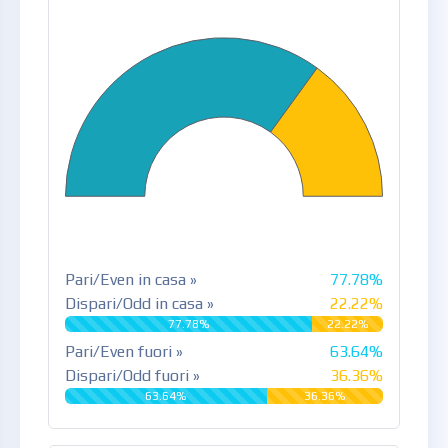
Pari/Even in casa »
77.78%
Dispari/Odd in casa »
22.22%
77.78%
22.22%
Pari/Even fuori »
63.64%
Dispari/Odd fuori »
36.36%
63.64%
36.36%