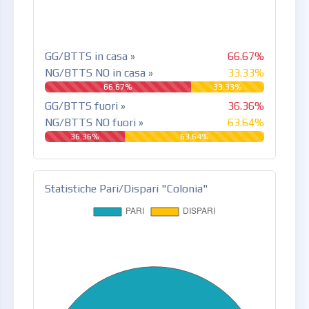
GG/BTTS in casa »
66.67%
NG/BTTS NO in casa »
33.33%
66.67%
33.33%
GG/BTTS fuori »
36.36%
NG/BTTS NO fuori »
63.64%
36.36%
63.64%
Statistiche Pari/Dispari "Colonia"