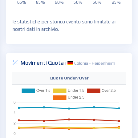
65%
85%
60%
50%
50%
25%
le statistiche per storico evento sono limitate ai
nostri dati in archivio.
Movimenti Quota
|
Colonia - Heidenheim
Quote Under/Over