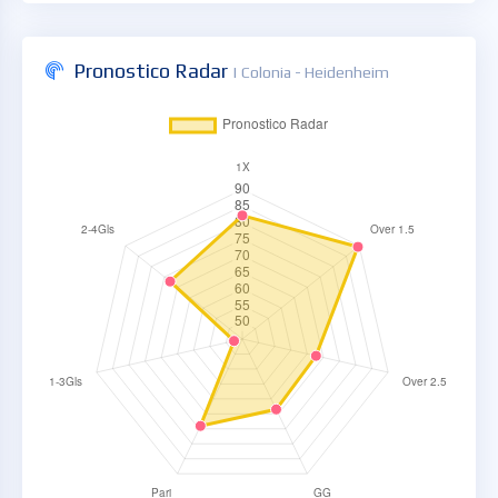
Pronostico Radar
| Colonia - Heidenheim