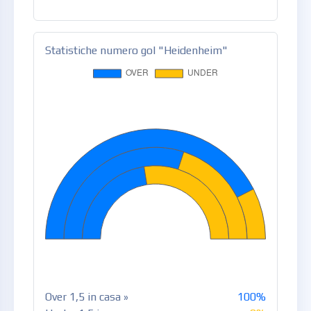
Statistiche numero gol "Heidenheim"
Over 1,5 in casa »
100%