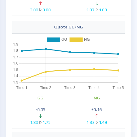
3.00
3.08
1.07
1.00
Quote GG/NG
GG
NG
-0.05
+0.16
1.80
1.75
1.33
1.49