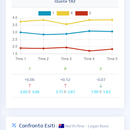
Quote 1X2
1
X
2
+0.06
+0.12
-0.07
3.00
3.06
3.75
3.87
1.90
1.83
Confronto Esiti
|
North Pine - Logan Roos