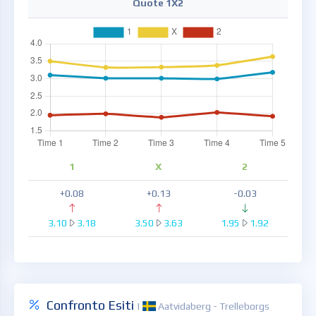
Quote 1X2
1
X
2
+0.08
+0.13
-0.03
3.10
3.18
3.50
3.63
1.95
1.92
Confronto Esiti
|
Aatvidaberg - Trelleborgs