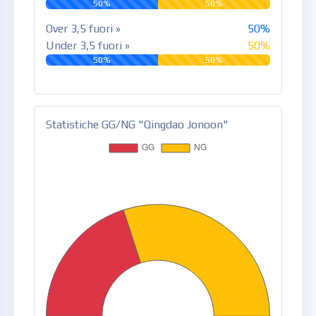
50%
50%
Over 3,5 fuori »
50%
Under 3,5 fuori »
50%
50%
50%
Statistiche GG/NG "Qingdao Jonoon"