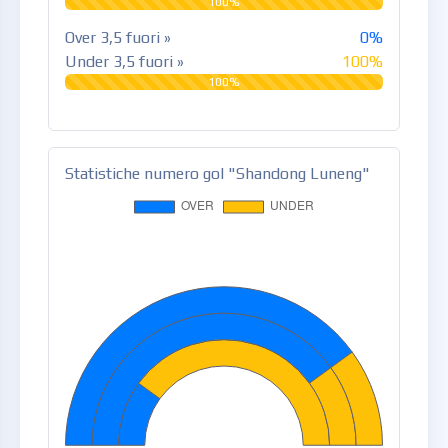
0%
100%
Over 3,5 fuori »
0%
Under 3,5 fuori »
100%
0%
100%
Statistiche numero gol "Shandong Luneng"