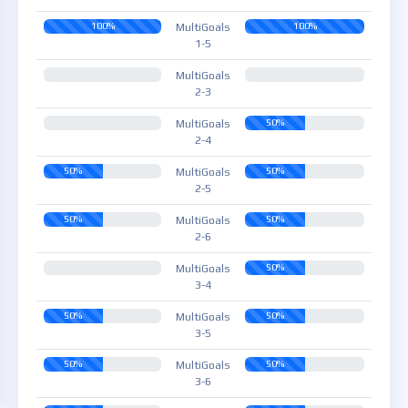
100%
100%
MultiGoals
1-5
0%
0%
MultiGoals
2-3
0%
50%
MultiGoals
2-4
50%
50%
MultiGoals
2-5
50%
50%
MultiGoals
2-6
0%
50%
MultiGoals
3-4
50%
50%
MultiGoals
3-5
50%
50%
MultiGoals
3-6