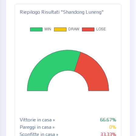
Riepilogo Risultati "Shandong Luneng"
Vittorie in casa »
66.67%
Pareggi in casa »
0%
Sconfitte in casa »
33.33%