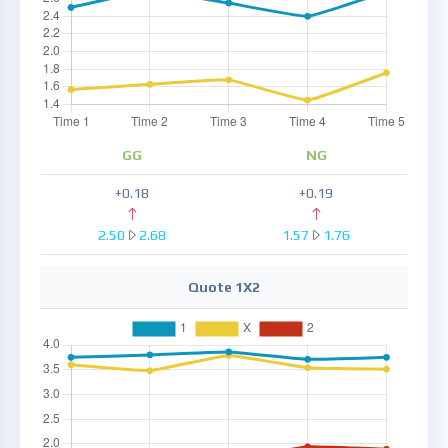
GG
NG
+0.18
+0.19
2.50
2.68
1.57
1.76
Quote 1X2