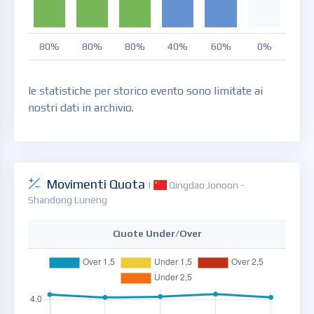
80%
80%
80%
40%
60%
0%
le statistiche per storico evento sono limitate ai
nostri dati in archivio.
Movimenti Quota
|
Qingdao Jonoon -
Shandong Luneng
Quote Under/Over