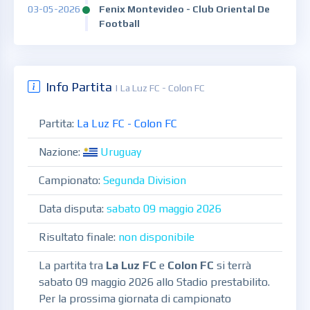
03-05-2026
Fenix Montevideo - Club Oriental De
Football
Info Partita
| La Luz FC - Colon FC
Partita:
La Luz FC - Colon FC
Nazione:
Uruguay
Campionato:
Segunda Division
Data disputa:
sabato 09 maggio 2026
Risultato finale:
non disponibile
La partita tra
La Luz FC
e
Colon FC
si terrà
sabato 09 maggio 2026 allo Stadio prestabilito.
Per la prossima giornata di campionato