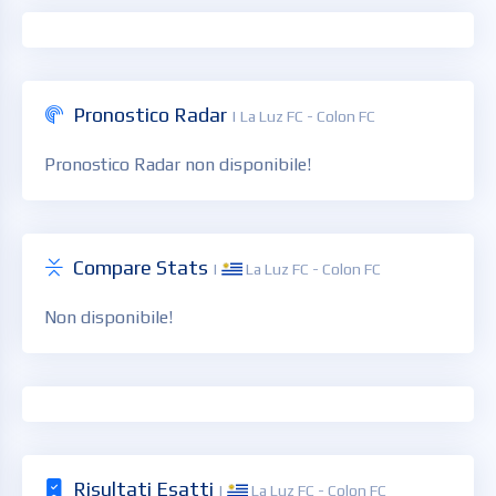
Pronostico Radar
| La Luz FC - Colon FC
Pronostico Radar non disponibile!
Compare Stats
|
La Luz FC - Colon FC
Non disponibile!
Risultati Esatti
|
La Luz FC - Colon FC