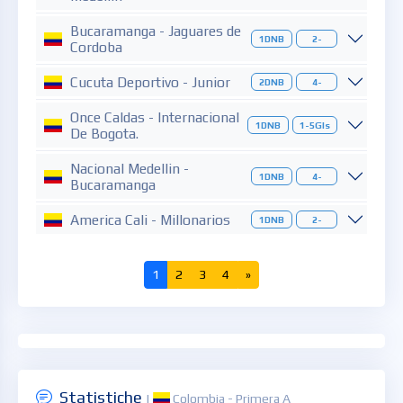
Bucaramanga - Jaguares de
1DNB
2-
Cordoba
Cucuta Deportivo - Junior
2DNB
4-
Once Caldas - Internacional
1DNB
1-5Gls
De Bogota.
Nacional Medellin -
1DNB
4-
Bucaramanga
America Cali - Millonarios
1DNB
2-
1
2
3
4
»
Statistiche
|
Colombia - Primera A