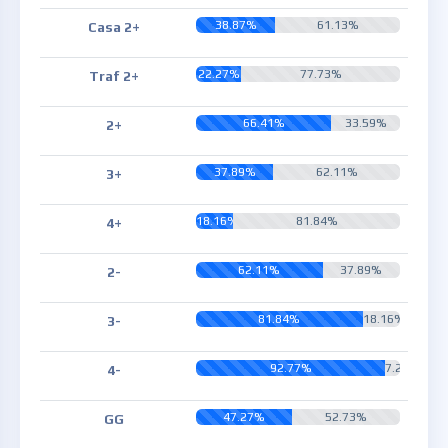
38.87%
61.13%
Casa 2+
22.27%
77.73%
Traf 2+
66.41%
33.59%
2+
37.89%
62.11%
3+
18.16%
81.84%
4+
62.11%
37.89%
2-
81.84%
18.16%
3-
92.77%
7.23%
4-
47.27%
52.73%
GG