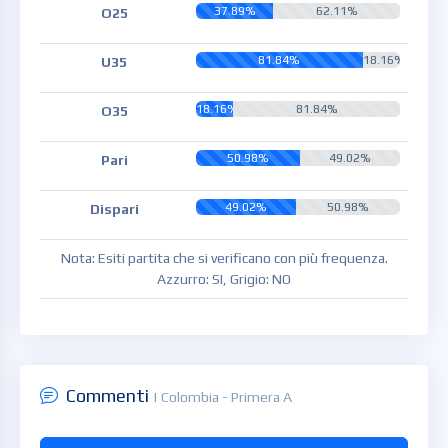
37.89%
62.11%
O25
81.84%
18.16%
U35
18.16%
81.84%
O35
50.98%
49.02%
Pari
49.02%
50.98%
Dispari
Nota: Esiti partita che si verificano con più frequenza.
Azzurro: SI, Grigio: NO
Commenti
| Colombia - Primera A