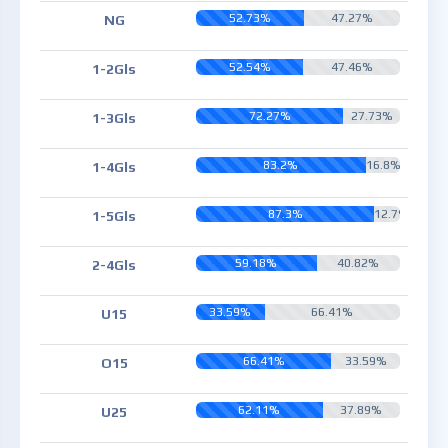
52.73%
47.27%
NG
52.54%
47.46%
1-2Gls
72.27%
27.73%
1-3Gls
83.2%
16.8%
1-4Gls
87.3%
12.7%
1-5Gls
59.18%
40.82%
2-4Gls
33.59%
66.41%
U15
66.41%
33.59%
O15
62.11%
37.89%
U25