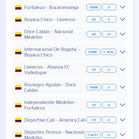
Fortaleza - Bucaramanga
1DNB
2-
Boyaca Chico - Llaneros
X2
2-
Once Caldas - Nacional
X2
2+
Medellin
Internacional De Bogota. -
1DNB
1-4Gls
Boyaca Chico
Llaneros - Alianza FC
1X
2-
Valledupar
Rionegro Aguilas - Once
1DNB
2-
Caldas
Independiente Medellin -
1X
4-
Fortaleza
Deportivo Cali - America Cali
1X
2-
Deportes Pereira - Nacional
Traf 2+
2-
Medellin