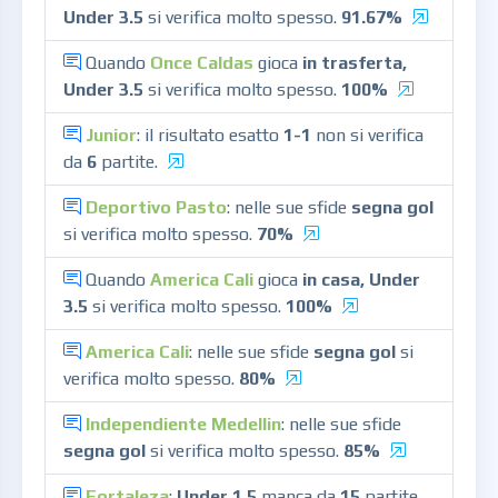
Under 3.5
si verifica molto spesso.
91.67%
Quando
Once Caldas
gioca
in trasferta,
Under 3.5
si verifica molto spesso.
100%
Junior
: il risultato esatto
1-1
non si verifica
da
6
partite.
Deportivo Pasto
: nelle sue sfide
segna gol
si verifica molto spesso.
70%
Quando
America Cali
gioca
in casa, Under
3.5
si verifica molto spesso.
100%
America Cali
: nelle sue sfide
segna gol
si
verifica molto spesso.
80%
Independiente Medellin
: nelle sue sfide
segna gol
si verifica molto spesso.
85%
Fortaleza
:
Under 1.5
manca da
15
partite.