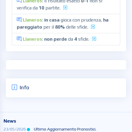
Llaneros
: il risultato esatto
0-1
non si
verifica da
10
partite.
Llaneros
:
in casa
gioca con prudenza,
ha
pareggiato
per il
80%
delle sfide.
Llaneros
:
non perde
da
4
sfide.
Info
News
23/05/2026
Ultimo Aggiornamento Pronostici.