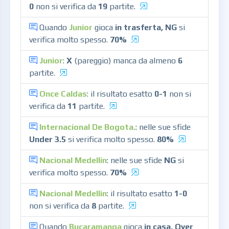
0
non si verifica da
19
partite.
Quando
Junior
gioca
in trasferta, NG
si
verifica molto spesso.
70%
Junior
:
X
(pareggio) manca da almeno
6
partite.
Once Caldas
: il risultato esatto
0-1
non si
verifica da
11
partite.
Internacional De Bogota.
: nelle sue sfide
Under 3.5
si verifica molto spesso.
80%
Nacional Medellin
: nelle sue sfide
NG
si
verifica molto spesso.
70%
Nacional Medellin
: il risultato esatto
1-0
non si verifica da
8
partite.
Quando
Bucaramanga
gioca
in casa, Over