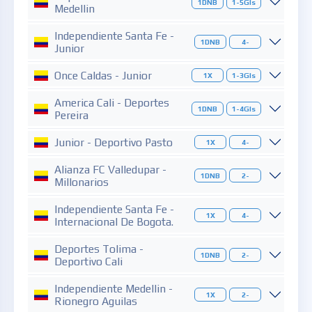
1DNB
1-5Gls
Medellin
Independiente Santa Fe -
1DNB
4-
Junior
Once Caldas - Junior
1X
1-3Gls
America Cali - Deportes
1DNB
1-4Gls
Pereira
Junior - Deportivo Pasto
1X
4-
Alianza FC Valledupar -
1DNB
2-
Millonarios
Independiente Santa Fe -
1X
4-
Internacional De Bogota.
Deportes Tolima -
1DNB
2-
Deportivo Cali
Independiente Medellin -
1X
2-
Rionegro Aguilas