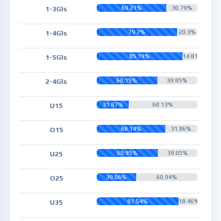
69.21%
30.79%
1-3Gls
79.7%
20.3%
1-4Gls
85.19%
14.81%
1-5Gls
60.15%
39.85%
2-4Gls
31.87%
68.13%
U15
68.14%
31.86%
O15
60.95%
39.05%
U25
39.06%
60.94%
O25
81.54%
18.46%
U35