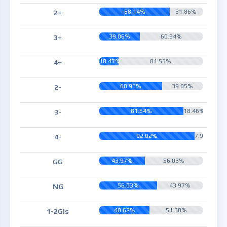
68.14%
31.86%
2+
39.06%
60.94%
3+
18.47%
81.53%
4+
60.95%
39.05%
2-
81.54%
18.46%
3-
92.02%
7.98%
4-
43.97%
56.03%
GG
56.03%
43.97%
NG
48.62%
51.38%
1-2Gls