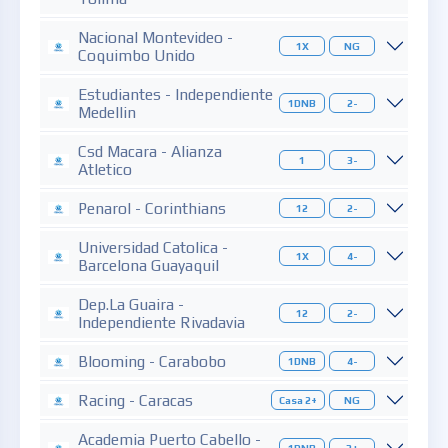
Nacional Montevideo -
1X
NG
Coquimbo Unido
Estudiantes - Independiente
1DNB
2-
Medellin
Csd Macara - Alianza
1
3-
Atletico
Penarol - Corinthians
12
2-
Universidad Catolica -
1X
4-
Barcelona Guayaquil
Dep.La Guaira -
12
2-
Independiente Rivadavia
Blooming - Carabobo
1DNB
4-
Racing - Caracas
Casa 2+
NG
Academia Puerto Cabello -