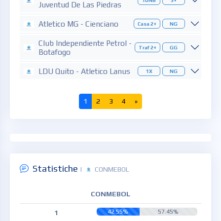
1DNB
3+
Juventud De Las Piedras
Atletico MG - Cienciano
Casa 2+
NG
Club Independiente Petrol -
Traf 2+
GG
Botafogo
LDU Quito - Atletico Lanus
1X
NG
1
2
3
4
»
Statistiche
|
CONMEBOL
CONMEBOL
42.55%
57.45%
1