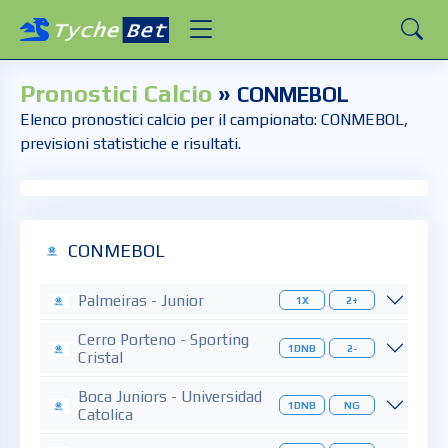
Pronostici Calcio
»
CONMEBOL
Elenco pronostici calcio per il campionato: CONMEBOL,
previsioni statistiche e risultati.
CONMEBOL
Palmeiras - Junior
1X
2+
Cerro Porteno - Sporting
1DNB
2-
Cristal
Boca Juniors - Universidad
1DNB
NG
Catolica