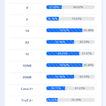
31.98%
68.02%
X
25.48%
74.52%
2
74.52%
25.48%
1X
57.46%
42.54%
X2
68.03%
31.97%
12
74.52%
25.48%
1DNB
57.46%
42.54%
2DNB
38.77%
61.23%
Casa 2+
23.22%
76.78%
Traf 2+