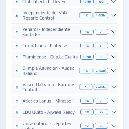
Club Libertad - Ucv Fc
1DNB
GG
Independiente del Valle -
1X
1-3Gls
Rosario Central
Penarol - Independiente
1X
2-
Santa Fe
Corinthians - Platense
1X
3-
Fluminense - Dep.La Guaira
1DNB
3-
Olimpia Asuncion - Audax
1X
2-4Gls
Italiano
Vasco Da Gama - Barracas
1
2-4Gls
Central
Atletico Lanus - Mirassol
1X
2-
LDU Quito - Always Ready
1X
2-
Universitario - Deportes
12
2-
Tolima