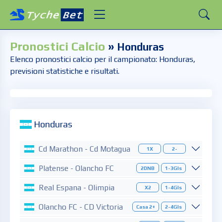
Pronostici Calcio
»
Honduras
Elenco pronostici calcio per il campionato: Honduras,
previsioni statistiche e risultati.
Honduras
Cd Marathon - Cd Motagua
1X
2-
Platense - Olancho FC
2DNB
1-3Gls
Real Espana - Olimpia
X2
1-4Gls
Olancho FC - CD Victoria
Casa 2+
2-4Gls