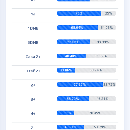
75%
25%
12
68.94%
31.06%
1DNB
56.06%
43.94%
2DNB
48.48%
51.52%
Casa 2+
31.06%
68.94%
Traf 2+
77.27%
22.73%
2+
53.79%
46.21%
3+
29.55%
70.45%
4+
46.21%
53.79%
2-