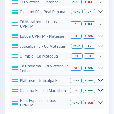
CD Victoria - Platense
2DNB
1-4Gls
Olancho FC - Real Espana
1DNB
3+
Cd Marathon - Lobos
1
1-4Gls
UPNFM
Lobos UPNFM - Platense
12
2-4Gls
Juticalpa Fc - Cd Motagua
2DNB
2+
Olimpia - Cd Motagua
1X
3+
Cd Choloma - Cd Victoria La
X2
1-5Gls
Ceiba
Platense - Juticalpa Fc
1DNB
2-4Gls
Olancho FC - Cd Marathon
12
1-3Gls
Real Espana - Lobos
1DNB
1-3Gls
UPNFM