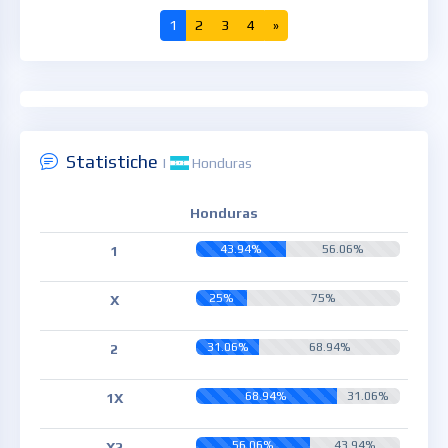
1
2
3
4
»
Statistiche
|
Honduras
Honduras
43.94%
56.06%
1
25%
75%
X
31.06%
68.94%
2
68.94%
31.06%
1X
56.06%
43.94%
X2