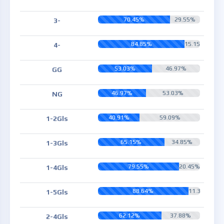
70.45%
29.55%
3-
84.85%
15.15%
4-
53.03%
46.97%
GG
46.97%
53.03%
NG
40.91%
59.09%
1-2Gls
65.15%
34.85%
1-3Gls
79.55%
20.45%
1-4Gls
88.64%
11.36%
1-5Gls
62.12%
37.88%
2-4Gls