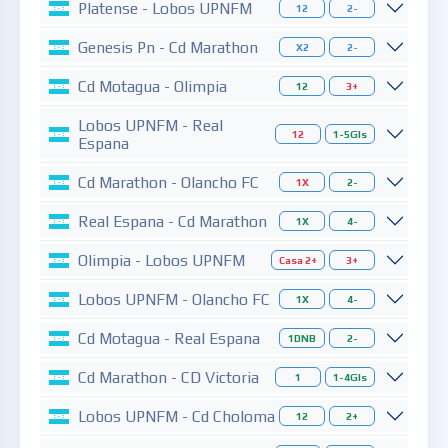
Platense - Lobos UPNFM
12
2-
Genesis Pn - Cd Marathon
X2
2-
Cd Motagua - Olimpia
12
3+
Lobos UPNFM - Real
12
1-5Gls
Espana
Cd Marathon - Olancho FC
1X
2-
Real Espana - Cd Marathon
1X
4-
Olimpia - Lobos UPNFM
Casa 2+
3+
Lobos UPNFM - Olancho FC
1X
4-
Cd Motagua - Real Espana
1DNB
2-
Cd Marathon - CD Victoria
1
1-4Gls
Lobos UPNFM - Cd Choloma
12
2+