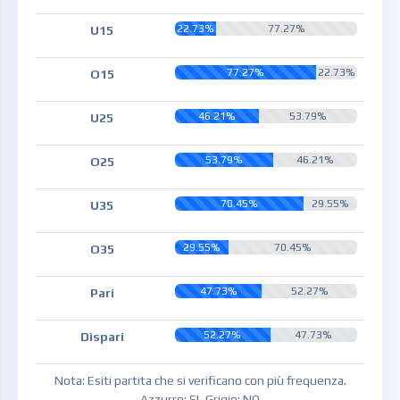
22.73%
77.27%
U15
77.27%
22.73%
O15
46.21%
53.79%
U25
53.79%
46.21%
O25
70.45%
29.55%
U35
29.55%
70.45%
O35
47.73%
52.27%
Pari
52.27%
47.73%
Dispari
Nota: Esiti partita che si verificano con più frequenza.
Azzurro: SI, Grigio: NO