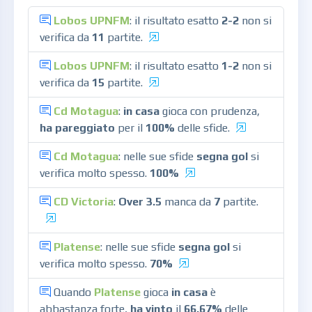
Lobos UPNFM
: il risultato esatto
2-2
non si
verifica da
11
partite.
Lobos UPNFM
: il risultato esatto
1-2
non si
verifica da
15
partite.
Cd Motagua
:
in casa
gioca con prudenza,
ha pareggiato
per il
100%
delle sfide.
Cd Motagua
: nelle sue sfide
segna gol
si
verifica molto spesso.
100%
CD Victoria
:
Over 3.5
manca da
7
partite.
Platense
: nelle sue sfide
segna gol
si
verifica molto spesso.
70%
Quando
Platense
gioca
in casa
è
abbastanza forte,
ha vinto
il
66.67%
delle