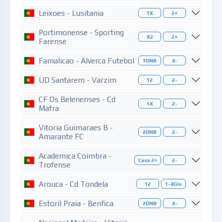
Leixoes - Lusitania
1X
2+
Portimonense - Sporting
X2
2+
Farense
Famalicao - Alverca Futebol
1DNB
4-
UD Santarem - Varzim
12
2-
CF Os Belenenses - Cd
1X
2-
Mafra
Vitoria Guimaraes B -
2DNB
2-
Amarante FC
Academica Coimbra -
Casa 2+
2-
Trofense
Arouca - Cd Tondela
12
1-4Gls
Estoril Praia - Benfica
2DNB
4-