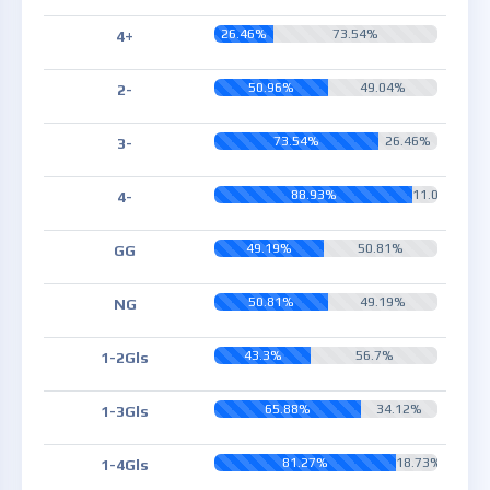
26.46%
73.54%
4+
50.96%
49.04%
2-
73.54%
26.46%
3-
88.93%
11.07%
4-
49.19%
50.81%
GG
50.81%
49.19%
NG
43.3%
56.7%
1-2Gls
65.88%
34.12%
1-3Gls
81.27%
18.73%
1-4Gls