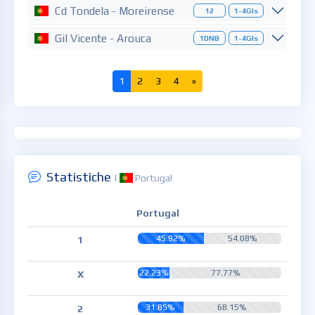
Cd Tondela - Moreirense
12
1-4Gls
Gil Vicente - Arouca
1DNB
1-4Gls
1
2
3
4
»
Statistiche
|
Portugal
Portugal
45.92%
54.08%
1
22.23%
77.77%
X
31.85%
68.15%
2