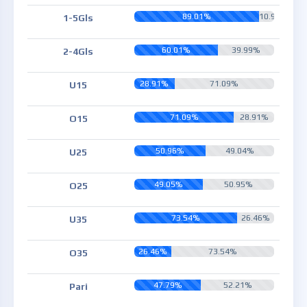
89.01%
10.99%
1-5Gls
60.01%
39.99%
2-4Gls
28.91%
71.09%
U15
71.09%
28.91%
O15
50.96%
49.04%
U25
49.05%
50.95%
O25
73.54%
26.46%
U35
26.46%
73.54%
O35
47.79%
52.21%
Pari