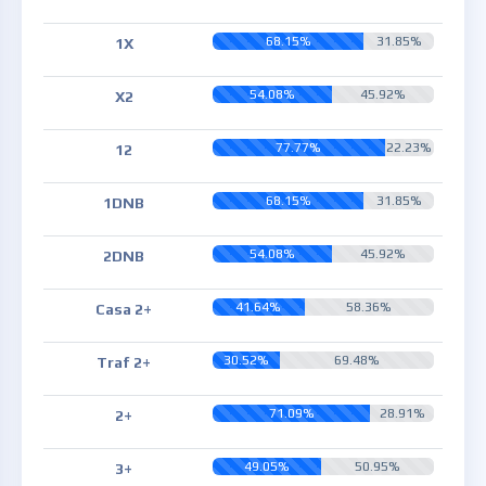
68.15%
31.85%
1X
54.08%
45.92%
X2
77.77%
22.23%
12
68.15%
31.85%
1DNB
54.08%
45.92%
2DNB
41.64%
58.36%
Casa 2+
30.52%
69.48%
Traf 2+
71.09%
28.91%
2+
49.05%
50.95%
3+