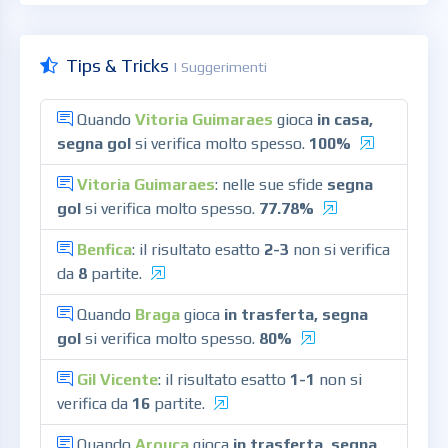
Tips & Tricks
| Suggerimenti
Quando
Vitoria Guimaraes
gioca
in casa,
segna gol
si verifica molto spesso.
100%
Vitoria Guimaraes
: nelle sue sfide
segna
gol
si verifica molto spesso.
77.78%
Benfica
: il risultato esatto
2-3
non si verifica
da
8
partite.
Quando
Braga
gioca
in trasferta, segna
gol
si verifica molto spesso.
80%
Gil Vicente
: il risultato esatto
1-1
non si
verifica da
16
partite.
Quando
Arouca
gioca
in trasferta, segna