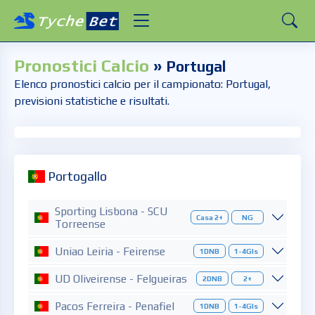
Pronostici Calcio
»
Portugal
Elenco pronostici calcio per il campionato: Portugal,
previsioni statistiche e risultati.
Portogallo
Sporting Lisbona - SCU
Casa 2+
NG
Torreense
Uniao Leiria - Feirense
1DNB
1-4Gls
UD Oliveirense - Felgueiras
2DNB
2+
Pacos Ferreira - Penafiel
1DNB
1-4Gls