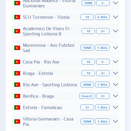
Nacional Madeira - Vitoria
1DNB
3-
Guimaraes
SCU Torreense - Vizela
1X
2-4Gls
Academico De Viseu Fc -
1X
2+
Sporting Lisbona B
Moreirense - Avs Futebol
1DNB
1-4Gls
Sad
Casa Pia - Rio Ave
1X
3-
Braga - Estrela
1X
2+
Rio Ave - Sporting Lisbona
2DNB
1-4Gls
Benfica - Braga
Casa 2+
2+
Estrela - Famalicao
12
1-4Gls
Vitoria Guimaraes - Casa
1DNB
1-4Gls
Pia