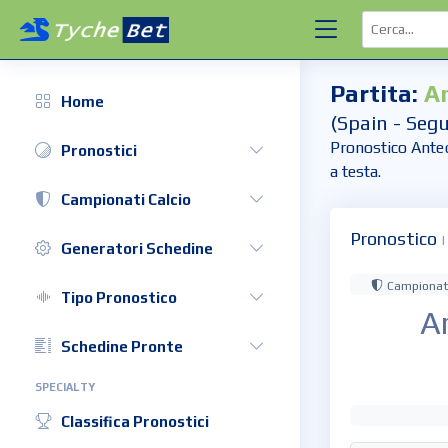
Partita:
A
Home
(Spain - Seg
Pronostico Anteq
Pronostici
a testa.
Campionati Calcio
Pronostico
Generatori Schedine
Campionato
Tipo Pronostico
A
Schedine Pronte
SPECIALTY
Classifica Pronostici