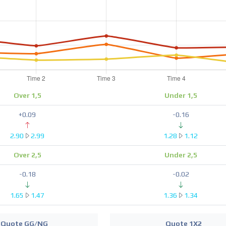
Over 1,5
Under 1,5
+0.09
-0.16
2.90
2.99
1.28
1.12
Over 2,5
Under 2,5
-0.18
-0.02
1.65
1.47
1.36
1.34
Quote GG/NG
Quote 1X2