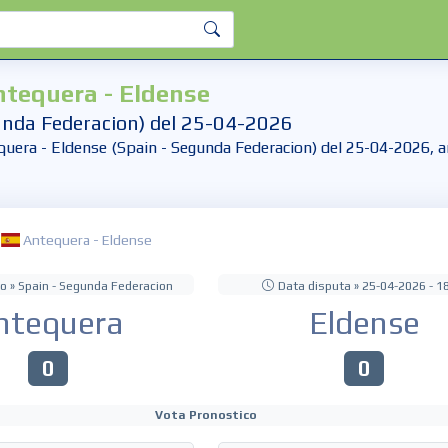
ntequera - Eldense
unda Federacion) del 25-04-2026
uera - Eldense (Spain - Segunda Federacion) del 25-04-2026, anal
|
Antequera - Eldense
 » Spain - Segunda Federacion
Data disputa » 25-04-2026 - 1
ntequera
Eldense
0
0
Vota Pronostico