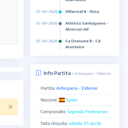
25-04-2026
Villarreal B - Ibiza
25-04-2026
Atletico Sanluqueno -
Alcorcon Ad
25-04-2026
Ca Osasuna B - Cd
Arenteiro
Info Partita
| Antequera - Eldense
Partita:
Antequera - Eldense
Nazione:
Spain
Campionato:
Segunda Federacion
Data disputa:
sabato 25 aprile