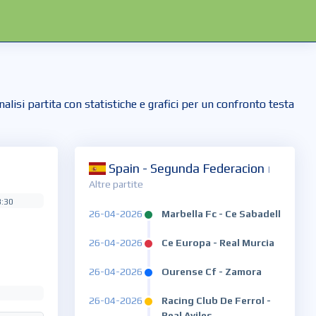
isi partita con statistiche e grafici per un confronto testa
Spain - Segunda Federacion
|
Altre partite
8:30
26-04-2026
Marbella Fc - Ce Sabadell
26-04-2026
Ce Europa - Real Murcia
26-04-2026
Ourense Cf - Zamora
26-04-2026
Racing Club De Ferrol -
Real Aviles