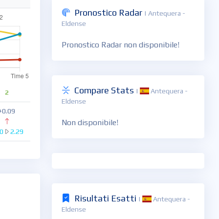
Pronostico Radar
| Antequera -
Eldense
Pronostico Radar non disponibile!
Compare Stats
|
Antequera -
2
Eldense
+0.09
Non disponibile!
0
2.29
Risultati Esatti
|
Antequera -
Eldense