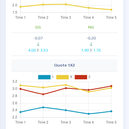
GG
NG
-0.07
-0.20
4.00
3.93
1.90
1.70
Quote 1X2