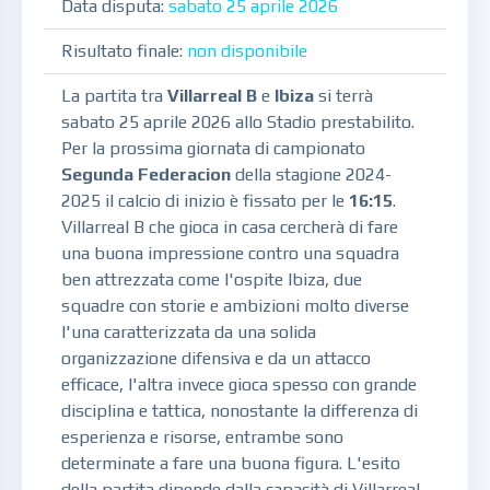
Data disputa:
sabato 25 aprile 2026
Risultato finale:
non disponibile
La partita tra
Villarreal B
e
Ibiza
si terrà
sabato 25 aprile 2026 allo Stadio prestabilito.
Per la prossima giornata di campionato
Segunda Federacion
della stagione 2024-
2025 il calcio di inizio è fissato per le
16:15
.
Villarreal B che gioca in casa cercherà di fare
una buona impressione contro una squadra
ben attrezzata come l'ospite Ibiza, due
squadre con storie e ambizioni molto diverse
l'una caratterizzata da una solida
organizzazione difensiva e da un attacco
efficace, l'altra invece gioca spesso con grande
disciplina e tattica, nonostante la differenza di
esperienza e risorse, entrambe sono
determinate a fare una buona figura. L'esito
della partita dipende dalla capacità di Villarreal