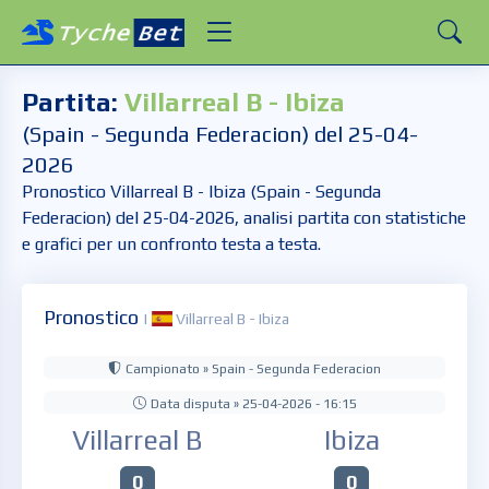
Partita:
Villarreal B - Ibiza
(Spain - Segunda Federacion) del 25-04-
2026
Pronostico Villarreal B - Ibiza (Spain - Segunda
Federacion) del 25-04-2026, analisi partita con statistiche
e grafici per un confronto testa a testa.
Pronostico
|
Villarreal B - Ibiza
Campionato » Spain - Segunda Federacion
Data disputa » 25-04-2026 - 16:15
Villarreal B
Ibiza
0
0