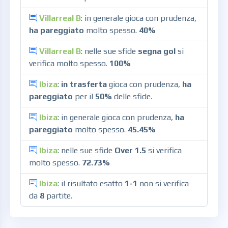
Villarreal B
: in generale gioca con prudenza,
ha pareggiato
molto spesso.
40%
Villarreal B
: nelle sue sfide
segna gol
si
verifica molto spesso.
100%
Ibiza
:
in trasferta
gioca con prudenza,
ha
pareggiato
per il
50%
delle sfide.
Ibiza
: in generale gioca con prudenza,
ha
pareggiato
molto spesso.
45.45%
Ibiza
: nelle sue sfide
Over 1.5
si verifica
molto spesso.
72.73%
Ibiza
: il risultato esatto
1-1
non si verifica
da
8
partite.