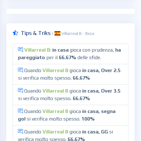
Tips & Triks
|
Villarreal B - Ibiza
Villarreal B
:
in casa
gioca con prudenza,
ha
pareggiato
per il
66.67%
delle sfide.
Quando
Villarreal B
gioca
in casa, Over 2.5
si verifica molto spesso.
66.67%
Quando
Villarreal B
gioca
in casa, Over 3.5
si verifica molto spesso.
66.67%
Quando
Villarreal B
gioca
in casa, segna
gol
si verifica molto spesso.
100%
Quando
Villarreal B
gioca
in casa, GG
si
verifica molto spesso.
66.67%