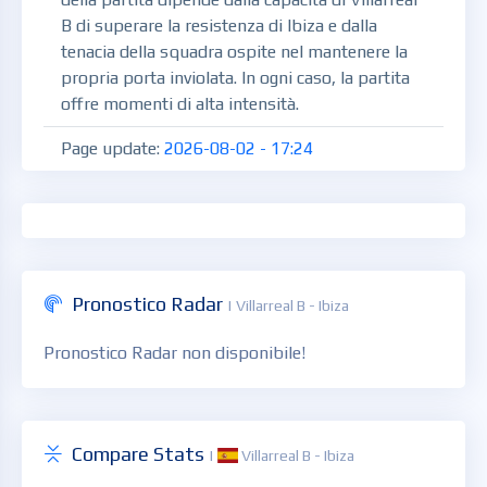
B di superare la resistenza di Ibiza e dalla
tenacia della squadra ospite nel mantenere la
propria porta inviolata. In ogni caso, la partita
offre momenti di alta intensità.
Page update:
2026-08-02 - 17:24
Pronostico Radar
| Villarreal B - Ibiza
Pronostico Radar non disponibile!
Compare Stats
|
Villarreal B - Ibiza