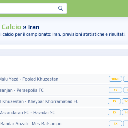
 Calcio
»
Iran
calcio per il campionato: Iran, previsioni statistiche e risultati.
Malu Yazd - Foolad Khuzestan
1DNB
anjan - Persepolis FC
1X
al Khuzestan - Kheybar Khorramabad FC
1X
1-
Mazandaran FC - Havadar SC
1X
1-
Bandar Anzali - Mes Rafsanjan
1X