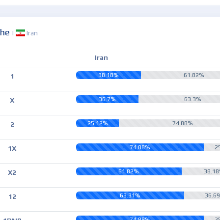
che
|
Iran
Iran
38.18%
61.82%
1
36.7%
63.3%
X
25.12%
74.88%
2
74.88%
2
1X
61.82%
38.1
X2
63.31%
36.6
12
74.88%
2