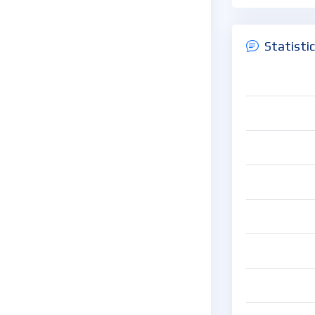
Statisti