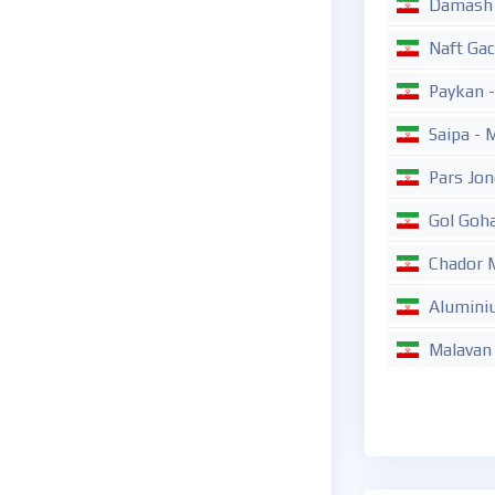
Damash G
Naft Ga
Paykan -
Saipa - 
Pars Jon
Gol Goha
Chador 
Alumini
Malavan 