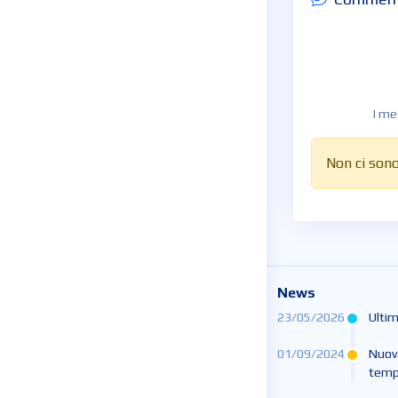
I me
Non ci son
News
23/05/2026
Ulti
01/09/2024
Nuova
templ