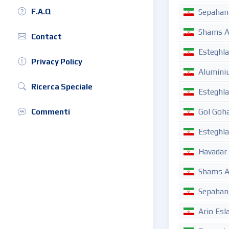
F.A.Q
Sepahan
Shams Az
Contact
Esteghla
Privacy Policy
Aluminiu
Ricerca Speciale
Esteghl
Gol Goha
Commenti
Esteghla
Havadar
Shams A
Sepahan
Ario Esl