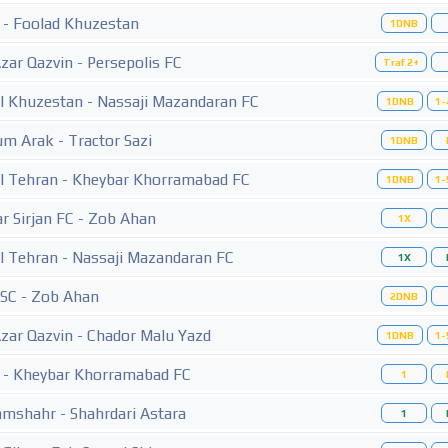
 - Foolad Khuzestan
1DNB
ar Qazvin - Persepolis FC
Traf 2+
l Khuzestan - Nassaji Mazandaran FC
1DNB
1-
m Arak - Tractor Sazi
1DNB
al Tehran - Kheybar Khorramabad FC
1DNB
1-
r Sirjan FC - Zob Ahan
1X
l Tehran - Nassaji Mazandaran FC
1X
 SC - Zob Ahan
2DNB
zar Qazvin - Chador Malu Yazd
1DNB
1-
 - Kheybar Khorramabad FC
1
amshahr - Shahrdari Astara
1